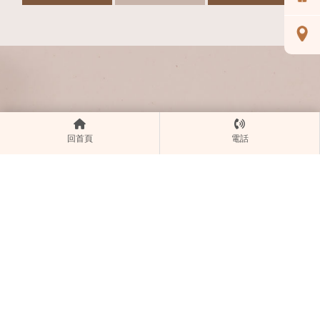
回首頁
電話
@yungsheng
04-22130265
95287320
yscmc2024@gmail.com
台中市東區自由路四段215號
關於詠昇
醫療團隊
診療項目
環境設備