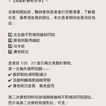
✨【美顏針療程分享】✨
在療程開始前，醫師會與患者進行完整溝通，了解最
在意、最希望改善的部位。本次患者期待改善項目包
括：
1️⃣ 左右臉不對稱與臉頰凹陷
2️⃣ 眼袋與眼周細紋
3️⃣ 法令紋
4️⃣ 膚色暗沉
患者於 1/29、2/5 進行兩次美顏針療程。
第一次施作後即回饋——
✔️ 臉部顆粒感明顯減少
✔️ 洗臉時觸感更細緻滑順
✔️ 膚色暗沉改善、氣色提亮
第二次療程則特別加強兩側臉頰不對稱與凹陷部位。
照片為第二次療程前後對比，可見：