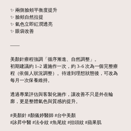
✨ 兩側臉頰平衡度提升
✨ 臉頰自然拉提
✨ 氣色立即紅潤透亮
✨ 眼袋改善
——
美顏針療程強調「循序漸進、自然調整」。
初期建議約 1–2 週施作一次，約 3–6 次為一個完整療
程（依個人狀況調整）。待達到理想狀態後，可改為
每月一次保養維持。
透過專業評估與客製化施作，讓改善不只是外在輪
廓，更是整體氣色與質感的提升。
#美顏針 #顏儀婷醫師 #台中美顏
#詠昇中醫 #法令紋 #魚尾紋 #抬頭紋 #蘋果肌